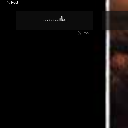
Livre d'Art | Genome | Dominique Dol | Site Web | Officiel | Art | 
d'Accueil | Génome | Terre | Semence | Gène | Brevet | Industrie |
Publication | Photographie de Paysage | Photographie Documentai
Exposition | Livre de Photographie
Photographie | Art | Dominique Dol | Site Web | Arts Visuels | Arti
Artiste International | Photographe Contemporain | Mondialemen
Contemporain | Art International | Couleur | Noir et Blanc | Pho
Publication | Français | Europe | Quadrilatère | Géométrique | Rect
Angle | Parallélisme | Figure | Angle Droit | Surface | Espace | P
Géométrique | Côtés Parallèles | Quatre Côtés | Géométrie | Livre 
Accueil